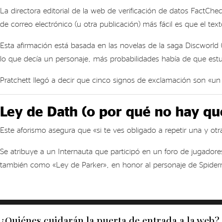
La directora editorial de la web de verificación de datos Fact
de correo electrónico (u otra publicación) más fácil es que el t
Esta afirmación está basada en las novelas de la saga Discworld 
lo que decía un personaje, más probabilidades había de que est
Pratchett llegó a decir que cinco signos de exclamación son «un i
Ley de Dath (o por qué no hay que
Este aforismo asegura que «si te ves obligado a repetir una y o
Se atribuye a un Internauta que participó en un foro de jugado
también como «Ley de Parker», en honor al personaje de Spiderma
¿Quiénes cuidarán la puerta de entrada a la web?