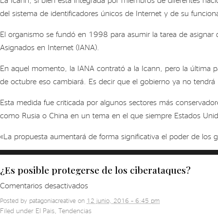
del sistema de identificadores únicos de Internet y de su funcio
El organismo se fundó en 1998 para asumir la tarea de asignar 
Asignados en Internet (IANA).
En aquel momento, la IANA contrató a la Icann, pero la última p
de octubre eso cambiará. Es decir que el gobierno ya no tendrá la
Esta medida fue criticada por algunos sectores más conservador
como Rusia o China en un tema en el que siempre Estados Unido
«La propuesta aumentará de forma significativa el poder de los g
¿Es posible protegerse de los ciberataques?
en
Comentarios desactivados
¿Es
Posted by
patagoniacreative
on
12 junio, 2016 – 6:45 pm
posible
Filed under
El Pais
,
Tendencias