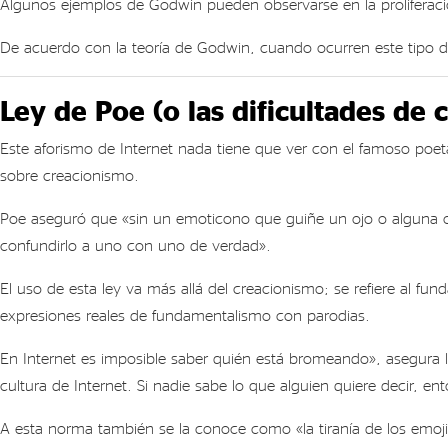
Algunos ejemplos de Godwin pueden observarse en la proliferac
De acuerdo con la teoría de Godwin, cuando ocurren este tipo d
Ley de Poe (o las dificultades de c
Este aforismo de Internet nada tiene que ver con el famoso poe
sobre creacionismo.
Poe aseguró que «sin un emoticono que guiñe un ojo o alguna ot
confundirlo a uno con uno de verdad».
El uso de esta ley va más allá del creacionismo; se refiere al f
expresiones reales de fundamentalismo con parodias.
En Internet es imposible saber quién está bromeando», asegura l
cultura de Internet. Si nadie sabe lo que alguien quiere decir, e
A esta norma también se la conoce como «la tiranía de los emojis