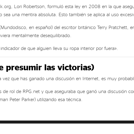
Check.org, Lori Robertson, formuló esta ley en 2008 en la que 
exto sea una mentira absoluta. Esto también se aplica al uso exce
(Mundodisco, en español) del escritor británico Terry Pratchett, 
uviera mentalmente desequilibrado.
ndicador de que alguien lleva su ropa interior por fuera».
 presumir las victorias)
tra vez que has ganado una discusión en Internet, es muy probab
res de rol de RPG.net y que aseguraba que ganó una discusión c
n Peter Parker) utilizando esa técnica.