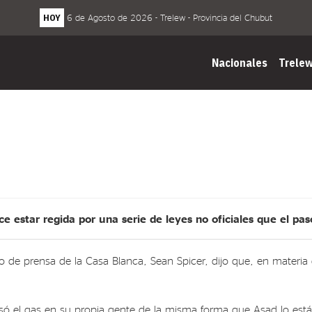
HOY
6 de Agosto de 2026 - Trelew - Provincia del Chubut
Nacionales
Trele
e estar regida por una serie de leyes no oficiales que el p
o de prensa de la Casa Blanca, Sean Spicer, dijo que, en materia 
 usó el gas en su propia gente de la misma forma que Asad lo está