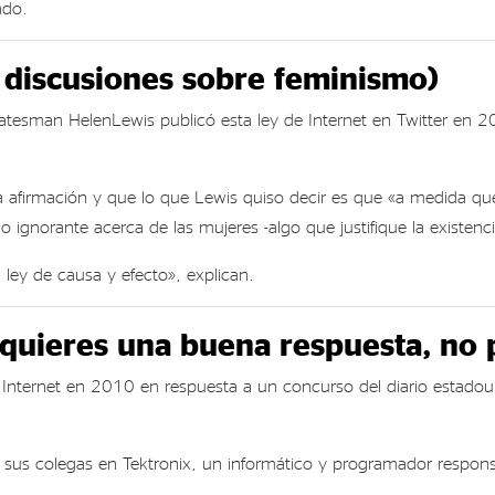
ado.
s discusiones sobre feminismo)
 S tatesman HelenLewis publicó esta ley de Internet en Twitter en
 afirmación y que lo que Lewis quiso decir es que «a medida que
 o ignorante acerca de las mujeres -algo que justifique la existen
ley de causa y efecto», explican.
quieres una buena respuesta, no 
 Internet en 2010 en respuesta a un concurso del diario estadou
colegas en Tektronix, un informático y programador responsable