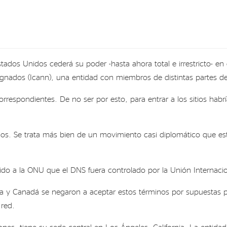
ados Unidos cederá su poder -hasta ahora total e irrestricto- en
nados (Icann), una entidad con miembros de distintas partes de
rrespondientes. De no ser por esto, para entrar a los sitios hab
arios. Se trata más bien de un movimiento casi diplomático que 
ido a la ONU que el DNS fuera controlado por la Unión Internaci
lia y Canadá se negaron a aceptar estos términos por supuestas
 red.
nes, tiene su sede central en Los Ángeles, California. La entidad,