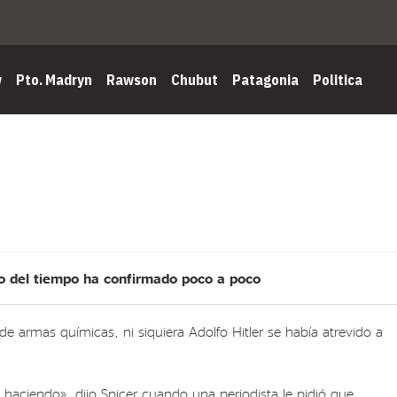
w
Pto. Madryn
Rawson
Chubut
Patagonia
Politica
aso del tiempo ha confirmado poco a poco
de armas químicas, ni siquiera Adolfo Hitler se había atrevido a
 haciendo», dijo Spicer cuando una periodista le pidió que