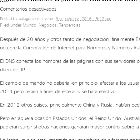
en
Comentarios desactivados
¿Quiénes
Posted by
patagoniacreative
on
5 septiembre, 2016 – 9:12 pm
cuidarán
Filed under
Mundo
,
Negocios
,
Tendencias
la
puerta
Después de 20 años y otros tanto de negociación, finalmente Est
de
octubre la Corporación de Internet para Nombres y Números Asig
entrada
El DNS conecta los nombres de las páginas con sus servidores co
a
la
dirección IP.
web?
El cambio de mando no debería -en principio- afectar a los usu
2014 pero recién a fines de este año se hará efectivo.
En 2012 otros países, principalmente China y Rusia, habían ped
Pero en aquella ocasión Estados Unidos, el Reino Unido, Austra
pudieran surgir si otras naciones ganaran mayor control sobre la
La Icann, si bien está integrada por miembros de diferentes nacio