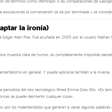
ión de términos como «feminazi» o las comparaciones de George 
e asociaciones la conversación se da por terminada y se conside
aptar la ironía)
ta Edgar Allan Poe. Fue acuñada en 2005 por el usuario Nathan P
ra muestra clara de humor, es completamente imposible parodiar
undamentalismo en general. Y puede aplicarse también a la invers
a periodista del sitio tecnológico Wired Emma Grey Ellis. «Es t
ntonces se puede desmentir cualquier cosa».
» por los malentendidos que generan a veces algunas palabras en n