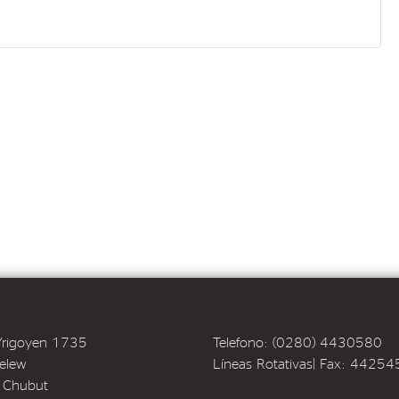
 Yrigoyen 1735
Telefono: (0280) 4430580
elew
Líneas Rotativas| Fax: 4425
l Chubut