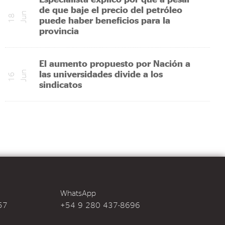
de que baje el precio del petróleo
n
1
8
J
u
puede haber beneficios para la
provincia
El aumento propuesto por Nación a
las universidades divide a los
n
1
6
J
u
sindicatos
WhatsApp
457
+54 9 280 437-8696