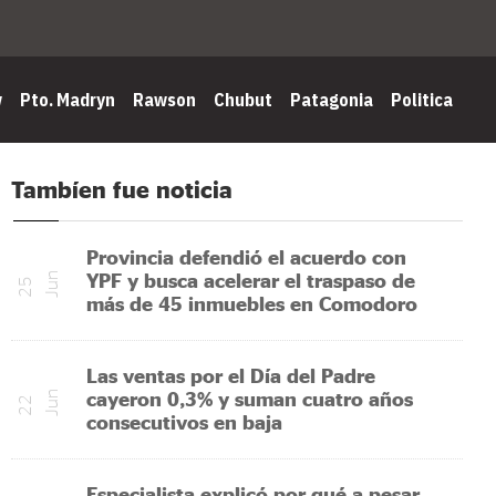
w
Pto. Madryn
Rawson
Chubut
Patagonia
Politica
Tambíen fue noticia
Provincia defendió el acuerdo con
YPF y busca acelerar el traspaso de
n
2
5
J
u
más de 45 inmuebles en Comodoro
Las ventas por el Día del Padre
cayeron 0,3% y suman cuatro años
n
2
2
J
u
consecutivos en baja
Especialista explicó por qué a pesar