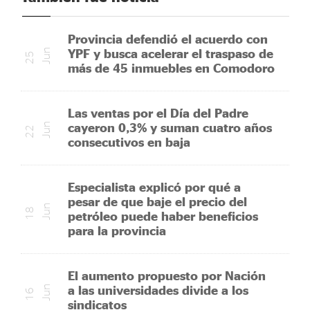
Provincia defendió el acuerdo con
YPF y busca acelerar el traspaso de
n
2
5
J
u
más de 45 inmuebles en Comodoro
Las ventas por el Día del Padre
cayeron 0,3% y suman cuatro años
n
2
2
J
u
consecutivos en baja
Especialista explicó por qué a
pesar de que baje el precio del
n
1
8
J
u
petróleo puede haber beneficios
para la provincia
El aumento propuesto por Nación
a las universidades divide a los
n
1
6
J
u
sindicatos