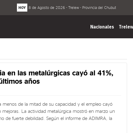
HOY
8 de Agosto de 2026 - Trelew - Provincia del Chubut
Nacionales
Trele
ria en las metalúrgicas cayó al 41%,
 últimos años
 a menos de la mitad de su capacidad y el empleo cayó
n mejoras. La actividad metalúrgica mostró en marzo un
io de fuerte debilidad. Según el informe de ADIMRA, la