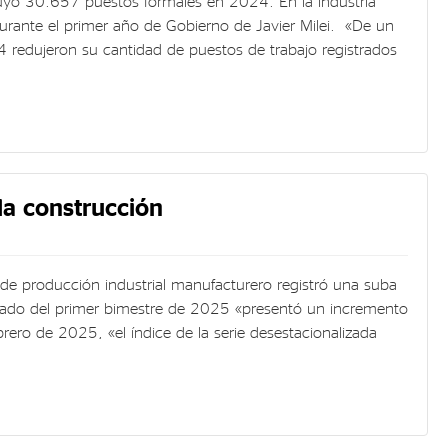
uyó 30.657 puestos formales en 2024. En la industria
rante el primer año de Gobierno de Javier Milei. «De un
 redujeron su cantidad de puestos de trabajo registrados
 la construcción
 de producción industrial manufacturero registró una suba
lado del primer bimestre de 2025 «presentó un incremento
ero de 2025, «el índice de la serie desestacionalizada