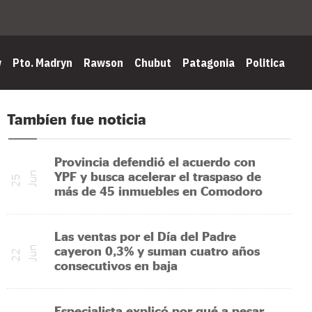
w
Pto. Madryn
Rawson
Chubut
Patagonia
Politica
Tambíen fue noticia
Provincia defendió el acuerdo con
YPF y busca acelerar el traspaso de
n
2
5
J
u
más de 45 inmuebles en Comodoro
Las ventas por el Día del Padre
cayeron 0,3% y suman cuatro años
n
2
2
J
u
consecutivos en baja
Especialista explicó por qué a pesar