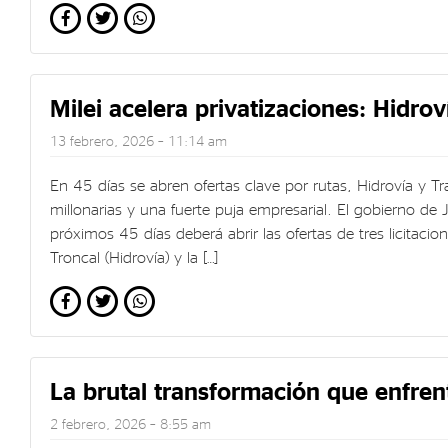
Milei acelera privatizaciones: Hidro
13 febrero, 2026 – 11:14 am
En 45 días se abren ofertas clave por rutas, Hidrovía y T
millonarias y una fuerte puja empresarial. El gobierno de 
próximos 45 días deberá abrir las ofertas de tres licitaci
Troncal (Hidrovía) y la […]
La brutal transformación que enfrenta
2 febrero, 2026 – 8:55 am