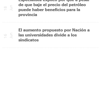
de que baje el precio del petróleo
n
1
8
J
u
puede haber beneficios para la
provincia
El aumento propuesto por Nación a
las universidades divide a los
n
1
6
J
u
sindicatos