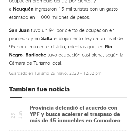
ocupación promedio del 92 por ciento; y
a
Neuquén
ingresaron 15 mil turistas con un gasto
estimado en 1.000 millones de pesos.
San Juan
tuvo un 94 por ciento de ocupación en
promedio y en
Salta
el alojamiento llegó a un nivel de
95 por ciento en el distrito, mientras que, en
Río
Negro
,
Bariloche
tuvo ocupación casi plena, según la
Cámara de Turismo local.
Guardado en
Turismo
29 mayo, 2023 – 12:32 pm
Tambíen fue noticia
Provincia defendió el acuerdo con
YPF y busca acelerar el traspaso de
n
2
5
J
u
más de 45 inmuebles en Comodoro