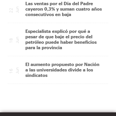
Las ventas por el Día del Padre
cayeron 0,3% y suman cuatro años
n
2
2
J
u
consecutivos en baja
Especialista explicó por qué a
pesar de que baje el precio del
n
1
8
J
u
petróleo puede haber beneficios
para la provincia
El aumento propuesto por Nación
a las universidades divide a los
n
1
6
J
u
sindicatos