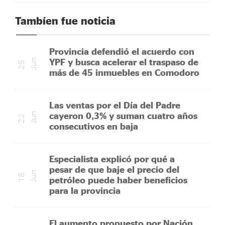
Tambíen fue noticia
Provincia defendió el acuerdo con
YPF y busca acelerar el traspaso de
n
2
5
J
u
más de 45 inmuebles en Comodoro
Las ventas por el Día del Padre
cayeron 0,3% y suman cuatro años
n
2
2
J
u
consecutivos en baja
Especialista explicó por qué a
pesar de que baje el precio del
n
1
8
J
u
petróleo puede haber beneficios
para la provincia
El aumento propuesto por Nación