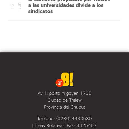
a las universidades divide a los
n
1
6
J
u
sindicatos
Av. Hipólito Yrigoyen 1735
Ciudad de Trelew
Provincia del Chubut
Telefono: (0280) 4430580
Líneas Rotativas| Fax: 4425457