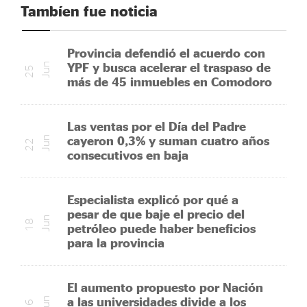
Tambíen fue noticia
Provincia defendió el acuerdo con
YPF y busca acelerar el traspaso de
n
2
5
J
u
más de 45 inmuebles en Comodoro
Las ventas por el Día del Padre
cayeron 0,3% y suman cuatro años
n
2
2
J
u
consecutivos en baja
Especialista explicó por qué a
pesar de que baje el precio del
n
1
8
J
u
petróleo puede haber beneficios
para la provincia
El aumento propuesto por Nación
a las universidades divide a los
n
1
6
J
u