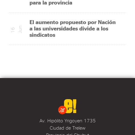
para la provincia
El aumento propuesto por Nación
a las universidades divide a los
n
1
6
J
u
sindicatos
Av. Hipólito Yrigoyen 1735
Ciudad de Trelew
Provincia del Chubut