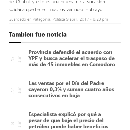
del Chubut y esto es una prueba de la vocación
solidaria que tienen muchos vecinos», subrayó.
Guardado en
Patagonia
,
Politica
9 abril, 2017 – 8:23 pm
Tambíen fue noticia
Provincia defendió el acuerdo con
YPF y busca acelerar el traspaso de
n
2
5
J
u
más de 45 inmuebles en Comodoro
Las ventas por el Día del Padre
cayeron 0,3% y suman cuatro años
n
2
2
J
u
consecutivos en baja
Especialista explicó por qué a
pesar de que baje el precio del
n
1
8
J
u
petróleo puede haber beneficios