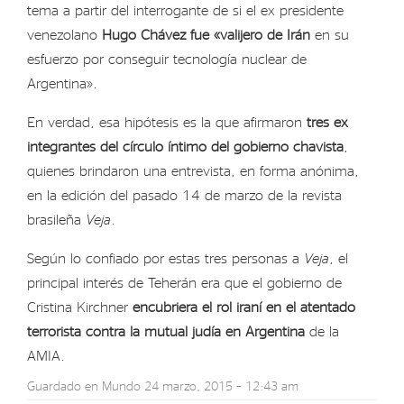
tema a partir del interrogante de si el ex presidente
venezolano
Hugo Chávez fue «valijero de Irán
en su
esfuerzo por conseguir tecnología nuclear de
Argentina».
En verdad, esa hipótesis es la que afirmaron
tres ex
integrantes del círculo íntimo del gobierno chavista
,
quienes brindaron una entrevista, en forma anónima,
en la edición del pasado 14 de marzo de la revista
brasileña
Veja
.
Según lo confiado por estas tres personas a
Veja
, el
principal interés de Teherán era que el gobierno de
Cristina Kirchner
encubriera el rol iraní en el atentado
terrorista contra la mutual judía en Argentina
de la
AMIA.
Guardado en
Mundo
24 marzo, 2015 – 12:43 am