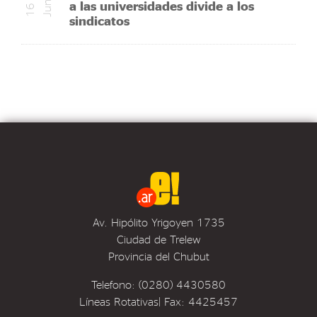
a las universidades divide a los
n
1
6
J
u
sindicatos
Av. Hipólito Yrigoyen 1735
Ciudad de Trelew
Provincia del Chubut
Telefono: (0280) 4430580
Líneas Rotativas| Fax: 4425457