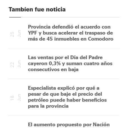
Tambíen fue noticia
Provincia defendió el acuerdo con
YPF y busca acelerar el traspaso de
n
2
5
J
u
más de 45 inmuebles en Comodoro
Las ventas por el Día del Padre
cayeron 0,3% y suman cuatro años
n
2
2
J
u
consecutivos en baja
Especialista explicó por qué a
pesar de que baje el precio del
n
1
8
J
u
petróleo puede haber beneficios
para la provincia
El aumento propuesto por Nación