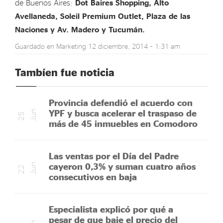
de Buenos Aires:
Dot Baires Shopping, Alto
Avellaneda, Soleil Premium Outlet, Plaza de las
Naciones y Av. Madero y Tucumán.
Guardado en
Marketing
12 diciembre, 2014 – 1:31 am
Tambíen fue noticia
Provincia defendió el acuerdo con
YPF y busca acelerar el traspaso de
n
2
5
J
u
más de 45 inmuebles en Comodoro
Las ventas por el Día del Padre
cayeron 0,3% y suman cuatro años
n
2
2
J
u
consecutivos en baja
Especialista explicó por qué a
pesar de que baje el precio del