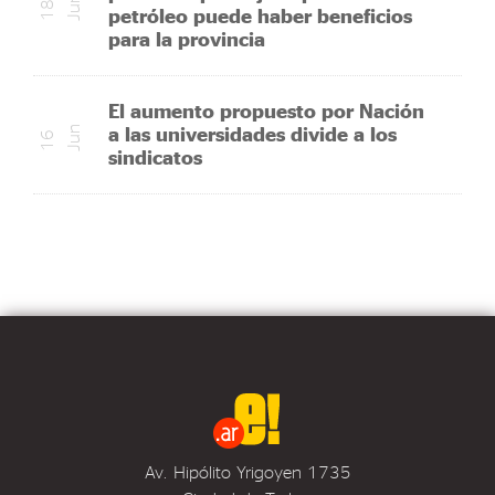
n
1
8
J
u
petróleo puede haber beneficios
para la provincia
El aumento propuesto por Nación
a las universidades divide a los
n
1
6
J
u
sindicatos
Av. Hipólito Yrigoyen 1735