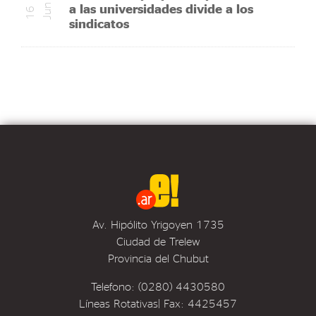
a las universidades divide a los
n
1
6
J
u
sindicatos
Av. Hipólito Yrigoyen 1735
Ciudad de Trelew
Provincia del Chubut
Telefono: (0280) 4430580
Líneas Rotativas| Fax: 4425457