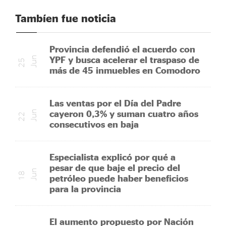
Tambíen fue noticia
Provincia defendió el acuerdo con
YPF y busca acelerar el traspaso de
n
2
5
J
u
más de 45 inmuebles en Comodoro
Las ventas por el Día del Padre
cayeron 0,3% y suman cuatro años
n
2
2
J
u
consecutivos en baja
Especialista explicó por qué a
pesar de que baje el precio del
n
1
8
J
u
petróleo puede haber beneficios
para la provincia
El aumento propuesto por Nación