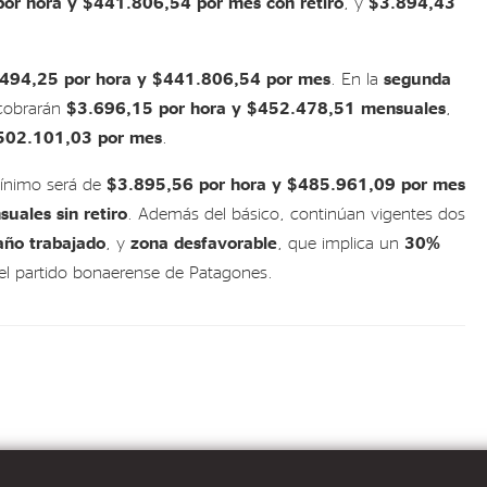
or hora y $441.806,54 por mes con retiro
, y
$3.894,43
494,25 por hora y $441.806,54 por mes
. En la
segunda
obrarán
$3.696,15 por hora y $452.478,51 mensuales
,
$502.101,03 por mes
.
mínimo será de
$3.895,56 por hora y $485.961,09 por mes
ales sin retiro
. Además del básico, continúan vigentes dos
año trabajado
, y
zona desfavorable
, que implica un
30%
 el partido bonaerense de Patagones.