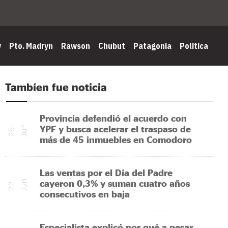
w
Pto. Madryn
Rawson
Chubut
Patagonia
Politica
Tambíen fue noticia
Provincia defendió el acuerdo con
YPF y busca acelerar el traspaso de
n
2
5
J
u
más de 45 inmuebles en Comodoro
Las ventas por el Día del Padre
cayeron 0,3% y suman cuatro años
n
2
2
J
u
consecutivos en baja
Especialista explicó por qué a pesar