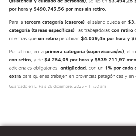
(asistencia y cuidado de personas)
, se fijó en
$3.494,25 p
por hora y $490.745,56 por mes sin retiro
.
Para la
tercera categoría (caseros)
, el salario queda en
$3.
categoría (tareas específicas)
, las trabajadoras
con retiro
c
mientras que
sin retiro
percibirán
$4.039,45 por hora y 
Por último, en la
primera categoría (supervisoras/es)
, el 
con retiro
, y de
$4.254,05 por hora y $539.711,97 mensu
adicionales obligatorios:
antigüedad
, con un
1% por cada 
extra
para quienes trabajen en provincias patagónicas y en
Guardado en
El Pais
26 diciembre, 2025 – 11:30 am