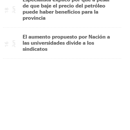
de que baje el precio del petróleo
n
1
8
J
u
puede haber beneficios para la
provincia
El aumento propuesto por Nación a
las universidades divide a los
n
1
6
J
u
sindicatos