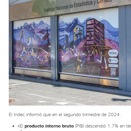
El Indec informó que en el segundo trimestre de 2024:
«El
producto interno bruto
(PIB) descendió 1,7% en tér