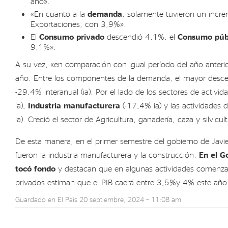
año».
«En cuanto a la
demanda
, solamente tuvieron un incre
Exportaciones, con 3,9%».
El
Consumo privado
descendió 4,1%, el
Consumo púb
9,1%».
A su vez, «en comparación con igual período del año anteri
año. Entre los componentes de la demanda, el mayor descens
-29,4% interanual (ia). Por el lado de los sectores de activ
ia),
Industria
manufacturera
(-17,4% ia) y las actividades 
ia). Creció el sector de Agricultura, ganadería, caza y silvicu
De esta manera, en el primer semestre del gobierno de Javie
fueron la industria manufacturera y la construcción.
En el G
tocó fondo
y destacan que en algunas actividades comenzaro
privados estiman que el PIB caerá entre 3,5%y 4% este añ
Guardado en
El Pais
20 septiembre, 2024 – 11:08 am