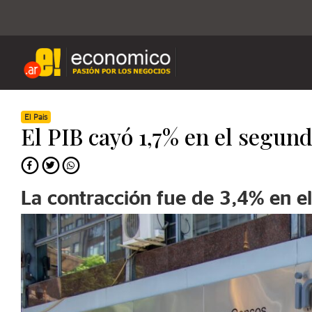
El Pais
El PIB cayó 1,7% en el segun
La contracción fue de 3,4% en e