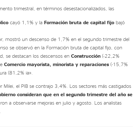
mento trimestral, en términos desestacionalizados, las
lico
cayó 1,1% y la
Formación bruta de capital fijo
bajó
or, mostró un descenso de 1,7% en el segundo trimestre del
o se observó en la Formación bruta de capital fijo, con
idad, se destacan los descensos en
Construcción
(-22,2%
de
Comercio mayorista, minorista y reparaciones
(-15,7%
ltura (81,2% ia».
r Milei, el PIB se contrajo 3,4%. Los sectores más castigados
obierno consideran que en el segundo trimestre del año se
n a observarse mejoras en julio y agosto. Los analistas
o.