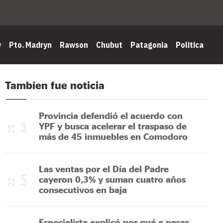
w
Pto. Madryn
Rawson
Chubut
Patagonia
Politica
Tambíen fue noticia
Provincia defendió el acuerdo con
YPF y busca acelerar el traspaso de
n
2
5
J
u
más de 45 inmuebles en Comodoro
Las ventas por el Día del Padre
cayeron 0,3% y suman cuatro años
n
2
2
J
u
consecutivos en baja
Especialista explicó por qué a pesar