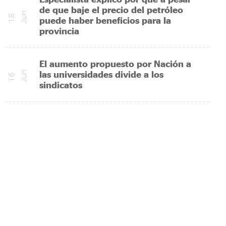
de que baje el precio del petróleo
n
1
8
J
u
puede haber beneficios para la
provincia
El aumento propuesto por Nación a
las universidades divide a los
n
1
6
J
u
sindicatos