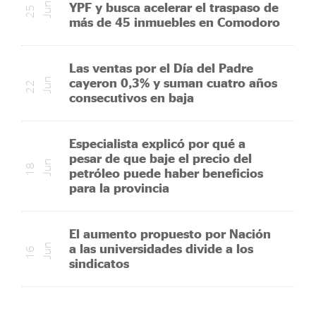
YPF y busca acelerar el traspaso de
n
2
5
J
u
más de 45 inmuebles en Comodoro
Las ventas por el Día del Padre
cayeron 0,3% y suman cuatro años
n
2
2
J
u
consecutivos en baja
Especialista explicó por qué a
pesar de que baje el precio del
n
1
8
J
u
petróleo puede haber beneficios
para la provincia
El aumento propuesto por Nación
a las universidades divide a los
n
1
6
J
u
sindicatos