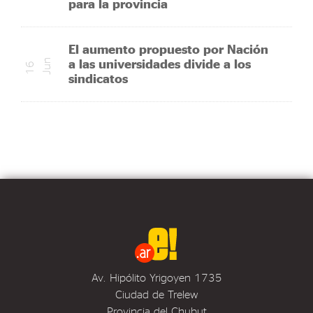
para la provincia
El aumento propuesto por Nación
a las universidades divide a los
n
1
6
J
u
sindicatos
Av. Hipólito Yrigoyen 1735
Ciudad de Trelew
Provincia del Chubut