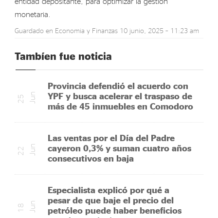
entidad depositante, para optimizar la gestión
monetaria.
Guardado en
Economia y Finanzas
10 junio, 2025 – 11:23 am
Tambíen fue noticia
Provincia defendió el acuerdo con
YPF y busca acelerar el traspaso de
n
2
5
J
u
más de 45 inmuebles en Comodoro
Las ventas por el Día del Padre
cayeron 0,3% y suman cuatro años
n
2
2
J
u
consecutivos en baja
Especialista explicó por qué a
pesar de que baje el precio del
n
1
8
J
u
petróleo puede haber beneficios