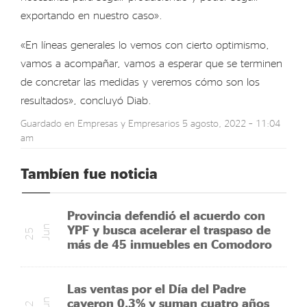
exportando en nuestro caso».
«En líneas generales lo vemos con cierto optimismo,
vamos a acompañar, vamos a esperar que se terminen
de concretar las medidas y veremos cómo son los
resultados», concluyó Diab.
Guardado en
Empresas y Empresarios
5 agosto, 2022 – 11:04
am
Tambíen fue noticia
Provincia defendió el acuerdo con
YPF y busca acelerar el traspaso de
n
2
5
J
u
más de 45 inmuebles en Comodoro
Las ventas por el Día del Padre
cayeron 0,3% y suman cuatro años
n
2
2
J
u