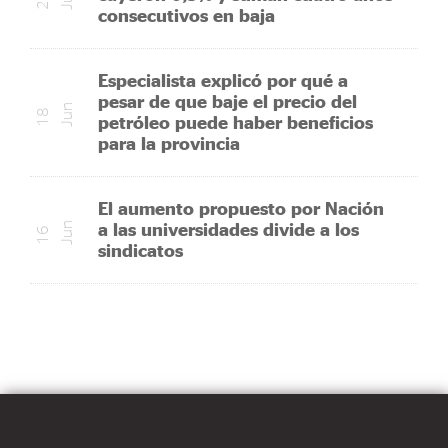
consecutivos en baja
Especialista explicó por qué a
pesar de que baje el precio del
n
1
8
J
u
petróleo puede haber beneficios
para la provincia
El aumento propuesto por Nación
a las universidades divide a los
n
1
6
J
u
sindicatos