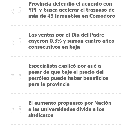
Provincia defendió el acuerdo con
YPF y busca acelerar el traspaso de
n
2
5
J
u
más de 45 inmuebles en Comodoro
Las ventas por el Día del Padre
cayeron 0,3% y suman cuatro años
n
2
2
J
u
consecutivos en baja
Especialista explicó por qué a
pesar de que baje el precio del
n
1
8
J
u
petróleo puede haber beneficios
para la provincia
El aumento propuesto por Nación
a las universidades divide a los
n
1
6
J
u
sindicatos