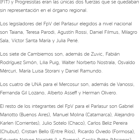
(FIT) y Progresistas eran las únicas dos fuerzas que se quedaban
sin representación en el órgano regional.
Los legisladores del FpV del Parlasur elegidos a nivel nacional
son Taiana, Teresa Parodi, Agustín Rossi, Daniel Filmus, Milagro
Sala, Víctor Santa María y Julia Perié.
Los siete de Cambiemos son, además de Zuvic, Fabián
Rodríguez Simón, Lilia Puig, Walter Norberto Nostrala, Osvaldo
Mércuri, María Luisa Storani y Daniel Ramundo.
Los cuatro de UNA para el Mercosur son, además de Vanossi,
Fernanda Gil Lozano, Alberto Asseff y Herman Olivero.
El resto de los integrantes del FpV para el Parlasur son Gabriel
Mariotto (Buenos Aires), Manuel Molina (Catamarca), Alejandro
Karlen (Corrientes), Julio Sotelo (Chaco), Carlos Beliz Pereira
(Chubut), Cristian Bello (Entre Ríos), Ricardo Oviedo (Formosa),
Eduardo Nelson Nicoletti (La Pampa), Cecilia Britto (Misiones),