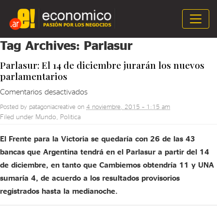
Tag Archives:
Parlasur
Parlasur: El 14 de diciembre jurarán los nuevos
parlamentarios
en
Comentarios desactivados
Parlasur:
Posted by
patagoniacreative
on
4 noviembre, 2015 – 1:15 am
El
Filed under
Mundo
,
Politica
14
de
El Frente para la Victoria se quedaría con 26 de las 43
diciembre
bancas que Argentina tendrá en el Parlasur a partir del 14
jurarán
de diciembre, en tanto que Cambiemos obtendría 11 y UNA
los
sumaría 4, de acuerdo a los resultados provisorios
nuevos
registrados hasta la medianoche.
parlamentarios