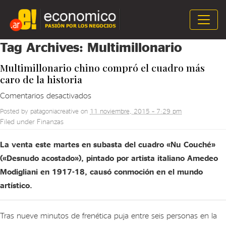
Tag Archives:
Multimillonario
Multimillonario chino compró el cuadro más
caro de la historia
en
Comentarios desactivados
Multimillonario
Posted by
patagoniacreative
on
11 noviembre, 2015 – 7:29 pm
chino
Filed under
Finanzas
compró
el
La venta este martes en subasta del cuadro «Nu Couché»
cuadro
(«Desnudo acostado»), pintado por artista italiano Amedeo
más
Modigliani en 1917-18, causó conmoción en el mundo
caro
artístico.
de
la
Tras nueve minutos de frenética puja entre seis personas en la
historia