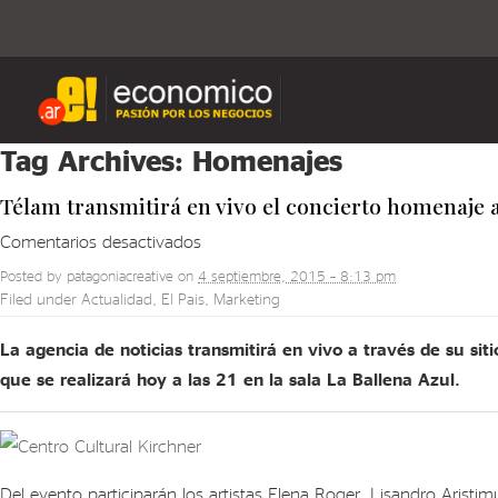
Tag Archives:
Homenajes
Télam transmitirá en vivo el concierto homenaje a
en
Comentarios desactivados
Télam
Posted by
patagoniacreative
on
4 septiembre, 2015 – 8:13 pm
transmitirá
Filed under
Actualidad
,
El Pais
,
Marketing
en
vivo
La agencia de noticias transmitirá en vivo a través de su si
el
que se realizará hoy a las 21 en la sala La Ballena Azul.
concierto
homenaje
a
Cerati
Del evento participarán los artistas Elena Roger, Lisandro Arist