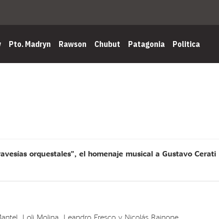
w
Pto. Madryn
Rawson
Chubut
Patagonia
Politica
avesías orquestales”, el homenaje musical a Gustavo Cerati
Mantel, Loli Molina, Leandro Fresco y Nicolás Rainone.