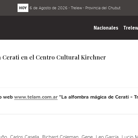
HOY
6 de Agosto de 2026 - Trelew - Provincia del Chubut
Nacionales
Trele
 Cerati en el Centro Cultural Kirchner
tio web
www.telam.com.ar
“La alfombra mágica de Cerati – Tr
imuño, Carlos Casella, Richard Coleman, Gepe, Leo García, Lucio 