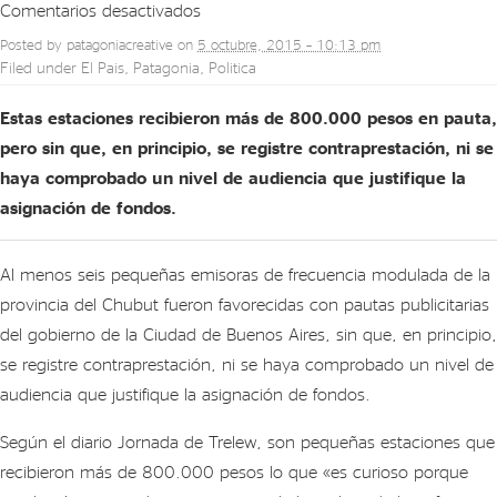
en
Comentarios desactivados
Pequeñas
Posted by
patagoniacreative
on
5 octubre, 2015 – 10:13 pm
radios
Filed under
El Pais
,
Patagonia
,
Politica
FM
de
Estas estaciones recibieron más de 800.000 pesos en pauta,
Chubut
pero sin que, en principio, se registre contraprestación, ni se
figuran
haya comprobado un nivel de audiencia que justifique la
en
asignación de fondos.
el
reparto
Al menos seis pequeñas emisoras de frecuencia modulada de la
de
pauta
provincia del Chubut fueron favorecidas con pautas publicitarias
publicitaria
del gobierno de la Ciudad de Buenos Aires, sin que, en principio,
del
se registre contraprestación, ni se haya comprobado un nivel de
gobierno
audiencia que justifique la asignación de fondos.
porteño
Según el diario Jornada de Trelew, son pequeñas estaciones que
recibieron más de 800.000 pesos lo que «es curioso porque