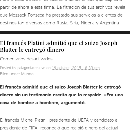
partir de ahora a esta firma. La filtración de sus archivos revela
que Mossack Fonseca ha prestado sus servicios a clientes de
destinos tan diversos como Rusia, Siria, Nigeria y Argentina
El francés Platini admitió que el suizo Joseph
Blatter le entregó dinero
en
Comentarios desactivados
El
Posted by
patagoniacreative
on
19 octubre, 2015 – 8:33 pm
francés
Filed under
Mundo
Platini
admitió
El francés admitió que el suizo Joseph Blatter le entregó
que
dinero sin un testimonio escrito que lo respalde. «Era una
el
cosa de hombre a hombre», argumentó.
suizo
Joseph
El francés Michel Platini, presidente de UEFA y candidato a
Blatter
presidente de FIFA, reconoció que recibió dinero del actual
le