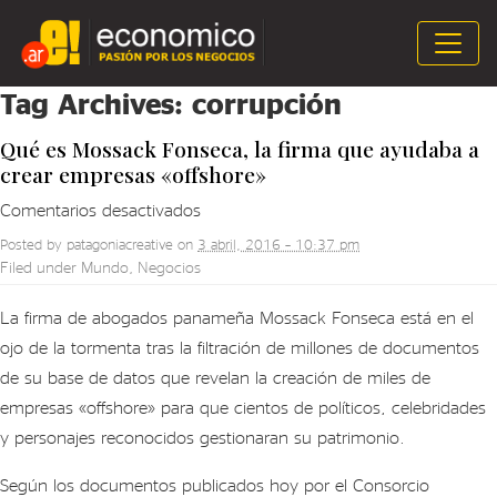
Tag Archives:
corrupción
Qué es Mossack Fonseca, la firma que ayudaba a
crear empresas «offshore»
en
Comentarios desactivados
Qué
Posted by
patagoniacreative
on
3 abril, 2016 – 10:37 pm
es
Filed under
Mundo
,
Negocios
Mossack
Fonseca,
La firma de abogados panameña Mossack Fonseca está en el
la
ojo de la tormenta tras la filtración de millones de documentos
firma
de su base de datos que revelan la creación de miles de
que
empresas «offshore» para que cientos de políticos, celebridades
ayudaba
y personajes reconocidos gestionaran su patrimonio.
a
crear
Según los documentos publicados hoy por el Consorcio