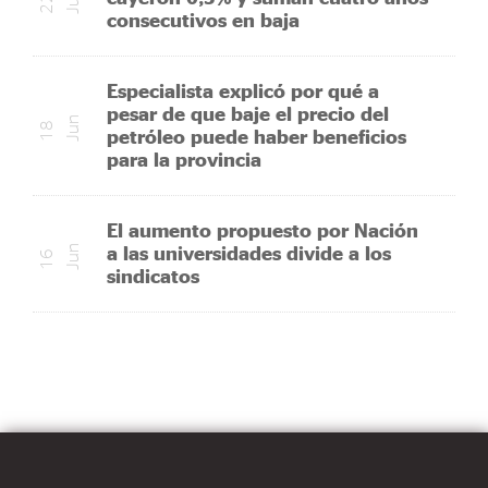
n
2
2
J
u
consecutivos en baja
Especialista explicó por qué a
pesar de que baje el precio del
n
1
8
J
u
petróleo puede haber beneficios
para la provincia
El aumento propuesto por Nación
a las universidades divide a los
n
1
6
J
u
sindicatos