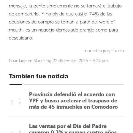
mensaje, la gente simplemente no se tomará el trabajo
de compartirlo. Y no olvide que casi el 74% de las
decisiones de compra se toman a partir del word-of-
mouth: es un negocio demasiado grande como para
descuidarlo.
marketingregistrado
Guardado en
Marketing
22 diciembre, 2015 – 9:24 pm
Tambíen fue noticia
Provincia defendió el acuerdo con
YPF y busca acelerar el traspaso de
n
2
5
J
u
más de 45 inmuebles en Comodoro
Las ventas por el Día del Padre
cayeron 0,3% y suman cuatro años