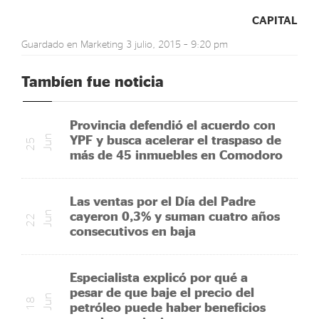
CAPITAL
Guardado en
Marketing
3 julio, 2015 – 9:20 pm
Tambíen fue noticia
Provincia defendió el acuerdo con
YPF y busca acelerar el traspaso de
n
2
5
J
u
más de 45 inmuebles en Comodoro
Las ventas por el Día del Padre
cayeron 0,3% y suman cuatro años
n
2
2
J
u
consecutivos en baja
Especialista explicó por qué a
pesar de que baje el precio del
n
1
8
J
u
petróleo puede haber beneficios