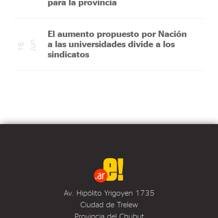
para la provincia
El aumento propuesto por Nación
a las universidades divide a los
n
1
6
J
u
sindicatos
Av. Hipólito Yrigoyen 1735
Ciudad de Trelew
Provincia del Chubut