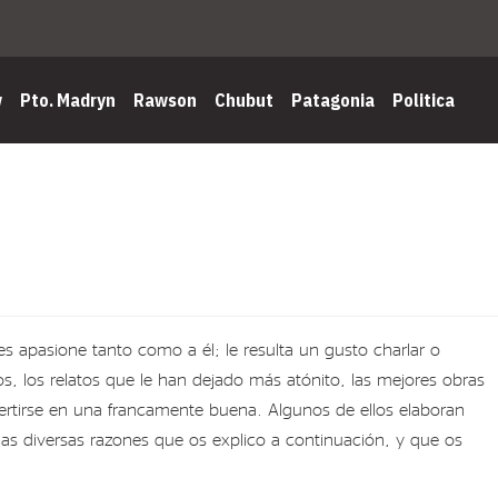
w
Pto. Madryn
Rawson
Chubut
Patagonia
Politica
es apasione tanto como a él; le resulta un gusto charlar o
os, los relatos que le han dejado más atónito, las mejores obras
nvertirse en una francamente buena. Algunos de ellos elaboran
 las diversas razones que os explico a continuación, y que os