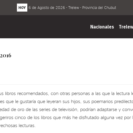
HOY
6 de Agosto de 2026 - Trelew - Provincia del Chubut
Nacionales
Trele
 2016
s libros recomendados, con otras personas a las que la lectura l
les que le gustaría que leyeran sus hijos, sus poemarios predilect
 edad de oro de las series de televisión, podrían adaptarse y co
ugeriros cinco de los libros que más he disfrutado alguna vez por
echosas lecturas.