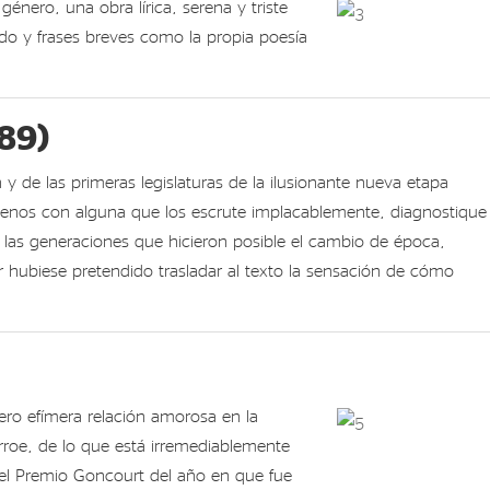
énero, una obra lírica, serena y triste
o y frases breves como la propia poesía
89)
 de las primeras legislaturas de la ilusionante nueva etapa
menos con alguna que los escrute implacablemente, diagnostique
e las generaciones que hicieron posible el cambio de época,
r hubiese pretendido trasladar al texto la sensación de cómo
ro efímera relación amorosa en la
rroe, de lo que está irremediablemente
 el Premio Goncourt del año en que fue