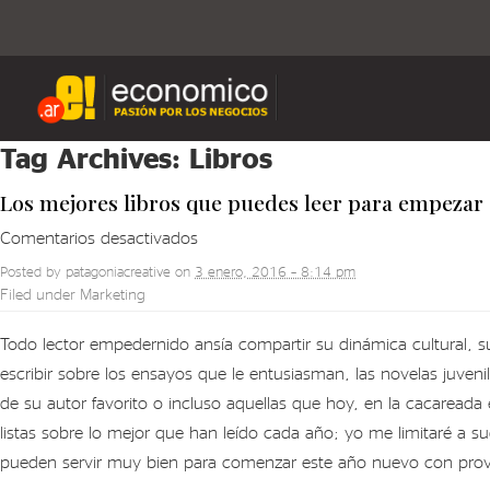
Tag Archives:
Libros
Los mejores libros que puedes leer para empezar
en
Comentarios desactivados
Los
Posted by
patagoniacreative
on
3 enero, 2016 – 8:14 pm
mejores
Filed under
Marketing
libros
que
Todo lector empedernido ansía compartir su dinámica cultural, su
puedes
escribir sobre los ensayos que le entusiasman, las novelas juveni
leer
de su autor favorito o incluso aquellas que hoy, en la cacareada
para
listas sobre lo mejor que han leído cada año; yo me limitaré a s
empezar
pueden servir muy bien para comenzar este año nuevo con prov
2016