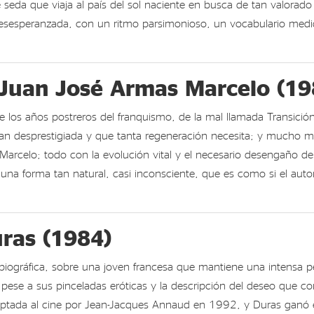
seda que viaja al país del sol naciente en busca de tan valorado g
esesperanzada, con un ritmo parsimonioso, un vocabulario medid
e Juan José Armas Marcelo (19
s años postreros del franquismo, de la mal llamada Transición y
an desprestigiada y que tanta regeneración necesita; y mucho 
 Marcelo; todo con la evolución vital y el necesario desengaño d
una forma tan natural, casi inconsciente, que es como si el auto
uras (1984)
iográfica, sobre una joven francesa que mantiene una intensa pe
ese a sus pinceladas eróticas y la descripción del deseo que co
adaptada al cine por Jean-Jacques Annaud en 1992, y Duras ganó